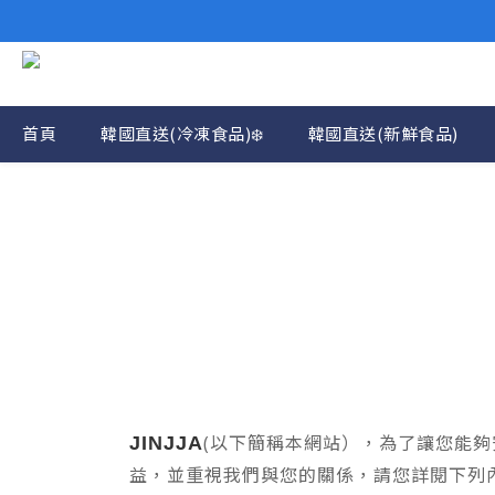
首頁
韓國直送(冷凍食品)❄️
韓國直送(新鮮食品)
(以下簡稱本網站），為了讓您能
JINJJA
益，並重視我們與您的關係
，
請您詳閱下列